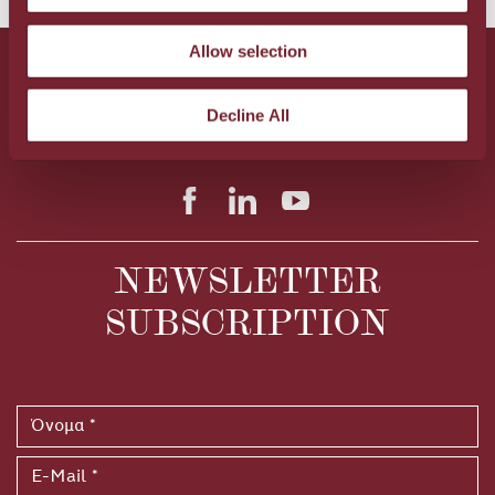
Allow selection
Λ. Παπαναστασίου 28Α, Ηράκλειο Κρήτης, ΤΚ 71306
Τηλ.:
+30 2810 300520
FAX: +30 2810 300523
Decline All
E-Mail:
info@metaxahospitality.gr
NEWSLETTER
SUBSCRIPTION