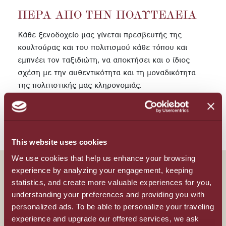
ΠΈΡΑ ΑΠΌ ΤΗΝ ΠΟΛΥΤΈΛΕΙΑ
Κάθε ξενοδοχείο μας γίνεται πρεσβευτής της
κουλτούρας και του πολιτισμού κάθε τόπου και
εμπνέει τον ταξιδιώτη, να αποκτήσει και ο ίδιος
σχέση με την αυθεντικότητα και τη μοναδικότητα
της πολιτιστικής μας κληρονομιάς.
Αποστολή μας είναι η δημιουργία αυθεντικών
εμπειριών φιλοξενίας για τους καλεσμένους μας,
κάνοντας τους να θέλουν να μας επισκεφθούν ξανά.
This website uses cookies
We use cookies that help us enhance your browsing
experience by analyzing your engagement, keeping
statistics, and create more valuable experiences for you,
All-Inclusive
understanding your preferences and providing you with
personalized ads. To be able to personalize your traveling
experience and upgrade our offered services, we ask
Πέρα από την Πολυτέλεια