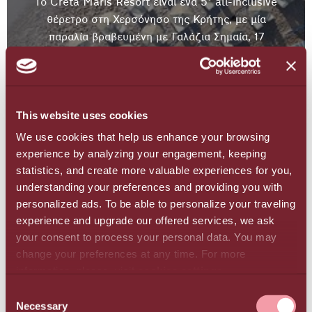
Το Creta Maris Resort είναι ένα 5* all-inclusive
θέρετρο στη Χερσόνησο της Κρήτης, με μία
παραλία βραβευμένη με Γαλάζια Σημαία, 17
πισίνες, ένα υδάτινο πάρκο και kid’s club, 7
εστιατόρια, 10 μπαρ, σπα, βιολογική φάρμα και
έναν από τους μεγαλύτερους υπαίθριους
κινηματογράφους της Ευρώπης. Με πλήθος
This website uses cookies
εγκαταστάσεων και ατελείωτες δραστηριότητες,
We use cookies that help us enhance your browsing
προσφέρει αξέχαστες εμπειρίες σε ζευγάρια,
experience by analyzing your engagement, keeping
οικογένειες και μοναχικούς ταξιδιώτες, έχοντας
statistics, and create more valuable experiences for you,
ως γνώμονα την αυθεντική κρητική φιλοξενία.
understanding your preferences and providing you with
Το 2025 το Creta Maris γιορτάσε με
personalized ads. To be able to personalize your traveling
υπερηφάνεια 50 χρόνια λειτουργίας,
experience and upgrade our offered services, we ask
συνεχίζοντας την παράδοση της εξαιρετικής
your consent to process your personal data. You may
εξυπηρέτησης και των αξέχαστων διακοπών.
change your preferences at any time. For more
information, please, visit
cookies settings
.
ΠΕΡΙΣΣΌΤΕΡΑ
CONSENT
Necessary
SELECTION