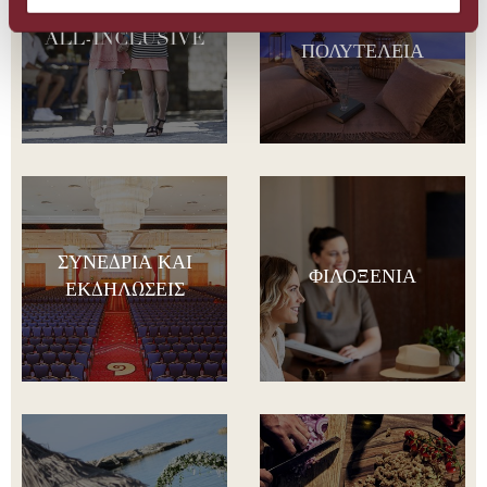
ΠΈΡΑ ΑΠΌ ΤΗΝ
ALL-INCLUSIVE
ΠΟΛΥΤΈΛΕΙΑ
ΣΥΝΈΔΡΙΑ ΚΑΙ
ΦΙΛΟΞΕΝΊΑ
ΕΚΔΗΛΏΣΕΙΣ