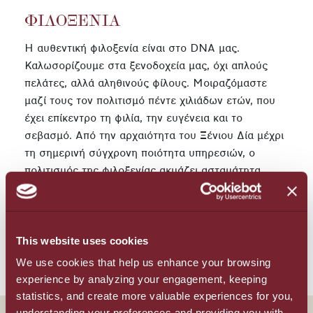
ΦΙΛΟΞΕΝΊΑ
Η αυθεντική φιλοξενία είναι στο DNA μας.
Καλωσορίζουμε στα ξενοδοχεία μας, όχι απλούς
πελάτες, αλλά αληθινούς φίλους. Μοιραζόμαστε
μαζί τους τον πολιτισμό πέντε χιλιάδων ετών, που
έχει επίκεντρο τη φιλία, την ευγένεια και το
σεβασμό. Από την αρχαιότητα του Ξένιου Δία μέχρι
τη σημερινή σύγχρονη ποιότητα υπηρεσιών, ο
πολιτισμός της φιλοξενίας ακμάζει ασταμάτητα
κάτω από το ελληνικό φως. Η ποιότητα είναι πάντα
ο στόχος μας και καθημερινά φροντίζουμε να μας
διακρίνει η απόλυτη συνέπεια. Πιστεύουμε στην
This website uses cookies
ευγένεια και το σεβασμό, αξίες που μας διέπουν σε
κάθε επαγγελματική και διαπροσωπική σχέση.
We use cookies that help us enhance your browsing
experience by analyzing your engagement, keeping
statistics, and create more valuable experiences for you,
understanding your preferences and providing you with