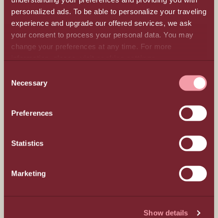
personalized ads. To be able to personalize your traveling
experience and upgrade our offered services, we ask
All-Inclusive
your consent to process your personal data. You may
change your preferences at any time. For more
Πέρα από την Πολυτέλεια
information, please, visit
cookies settings
.
CONSENT
Necessary
Συνέδρια και εκδηλώσεις
SELECTION
Φιλοξενία
Preferences
Γάμοι
Statistics
Γαστρονομία
Marketing
Τοπικότητα
Show details