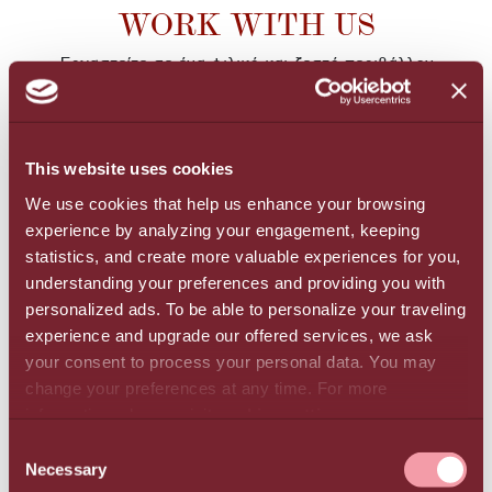
WORK WITH US
Εργαστείτε σε ένα φιλικό και ζεστό περιβάλλον
εργασίας, μέσα στο οποίο οι άνθρωποί μας
προάγουν την αυθεντικότητα και την εμπιστοσύνη
σε κάθε επίπεδο.
This website uses cookies
Με κάθε ευκαιρία προστατεύουμε την εργασιακή
We use cookies that help us enhance your browsing
ευημερία και αρμονία, έχοντας θεσπίσει ένα
experience by analyzing your engagement, keeping
σύστημα πολιτικών που προάγει την ισότητα των
statistics, and create more valuable experiences for you,
ευκαιριών, την καταπολέμηση των διακρίσεων, την
understanding your preferences and providing you with
ένταξη και τη διαφορετικότητα στην εργασία,
personalized ads. To be able to personalize your traveling
εξασφαλίζοντας ένα περιβάλλον εργασίας χωρίς
experience and upgrade our offered services, we ask
αποκλεισμούς, καλλιεργώντας μια κουλτούρα που
your consent to process your personal data. You may
σέβεται και αξιοποιεί τη διαφορετικότητα των
change your preferences at any time. For more
ανθρώπων.
information, please, visit
cookies settings
.
CONSENT
Necessary
SELECTION